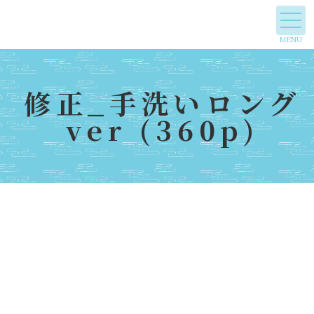
修正_手洗いロング
ver (360p)
動
画
プ
レ
ー
ヤ
ー